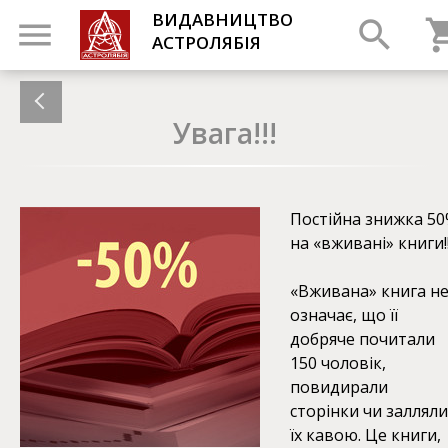
ВИДАВНИЦТВО
АСТРОЛЯБІЯ
Увага!!!
Постійна знижка 5
на «вживані» книги!!
«Вживана» книга н
означає, що її
добряче почитали
150 чоловік,
повидирали
сторінки чи залляли
їх кавою. Це книги,