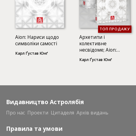
ТОП ПРОДАЖУ
Аion: Нариси щодо
Архетипи і
символіки самості
колективне
несвідоме; Аion:
Карл Ґустав Юнґ
Нариси щодо
Карл Ґустав Юнґ
символіки самості (2
КНИГИ)
Видавництво Астролябія
Про нас
Проекти
Цитаделя
Архів видань
Правила та умови