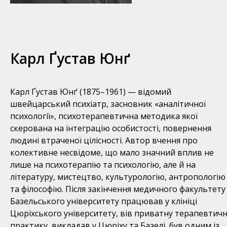
Карл Ґустав Юнґ
Карл Ґустав Юнґ (1875–1961) — відомий
швейцарський психіатр, засновник «аналітичної
психології», психотерапевтична методика якої
скерована на інтеграцію особистості, повернення
людині втраченої цілісності. Автор вчення про
колективне несвідоме, що мало значний вплив не
лише на психотерапію та психологію, але й на
літературу, мистецтво, культурологію, антропологію
та філософію. Після закінчення медичного факультету
Базельського університету працював у клініці
Цюріхського університету, вів приватну терапевтич
практику, викладав у Цюріху та Базелі, був одним із