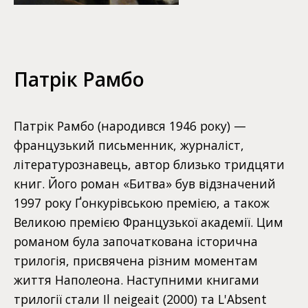
Патрік Рамбо
Патрік Рамбо (народився 1946 року) —
французький письменник, журналіст,
літературознавець, автор близько тридцяти
книг. Його роман «Битва» був відзначений
1997 року Ґонкурівською премією, а також
Великою премією Французької академії. Цим
романом була започаткована історична
трилогія, присвячена різним моментам
життя Наполеона. Наступними книгами
трилогії стали Il neigeait (2000) та L'Absent