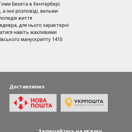
Томи Бекета в Кентербері.
а їхні розповіді, вельми
лопедія життя
шедевра, для нього характерні
ватися навіть жахливими
івського манускрипту 1410
Доставляємо
Залишайтесь на зв’язку