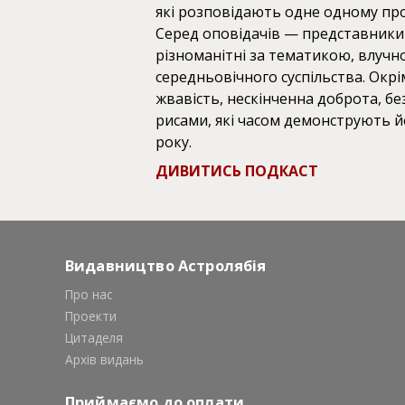
які розповідають одне одному про
Серед оповідачів — представники м
різноманітні за тематикою, влучн
середньовічного суспільства. Окрі
жвавість, нескінченна доброта, б
рисами, які часом демонструють й
року.
ДИВИТИСЬ ПОДКАСТ
Видавництво Астролябія
Про нас
Проекти
Цитаделя
Архів видань
Приймаємо до оплати