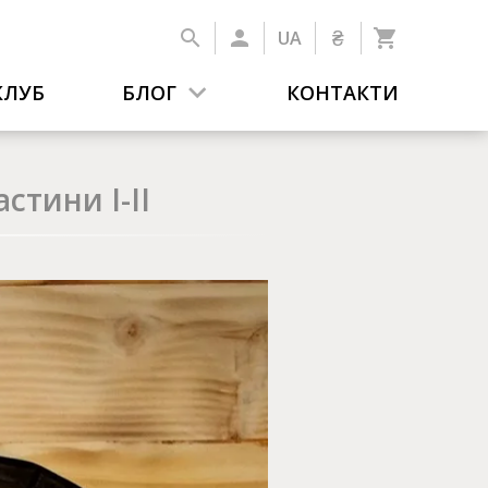
₴
UA
КЛУБ
БЛОГ
КОНТАКТИ
стини І-ІІ