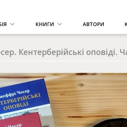
ІЯ
КНИГИ
АВТОРИ
ер. Кентерберійські оповіді. Ча