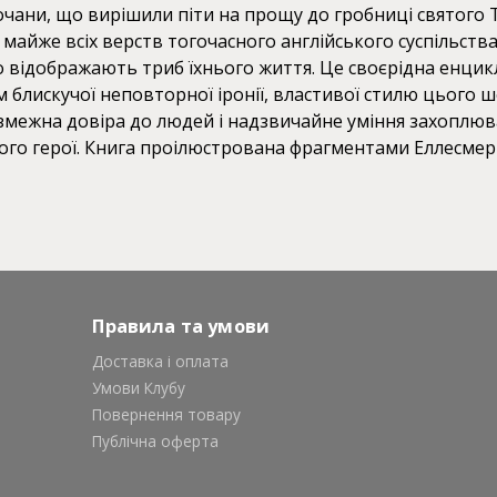
чани, що вирішили піти на прощу до гробниці святого 
айже всіх верств тогочасного англійського суспільства, 
о відображають триб їхнього життя. Це своєрідна енцик
м блискучої неповторної іронії, властивої стилю цього 
езмежна довіра до людей і надзвичайне уміння захоплю
ого герої. Книга проілюстрована фрагментами Еллесмер
Правила та умови
Доставка і оплата
Умови Клубу
Повернення товару
Публічна оферта