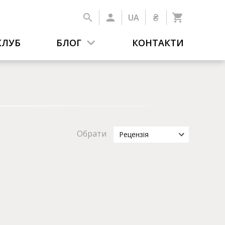
₴
UA
КЛУБ
БЛОГ
КОНТАКТИ
Обрати
Рецензія
Усе
Видавництво рекомендує
Буктрейлер
Подкасти
Подія