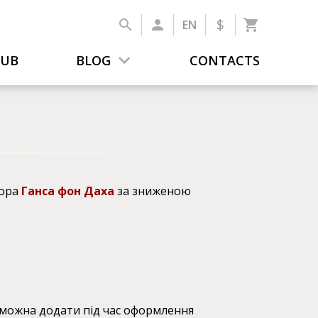
$
EN
LUB
BLOG
CONTACTS
йора
Ганса фон Даха
за зниженою
у можна додати під час оформлення