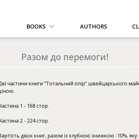
BOOKS
AUTHORS
C
Разом до перемоги!
Дві частини книги "Тотальний опір" швейцарського ма
ціною.
Частина 1 - 168 стор.
Частина 2 - 224 стор.
Вартість двох книг, разом із клубною знижкою -10%, як