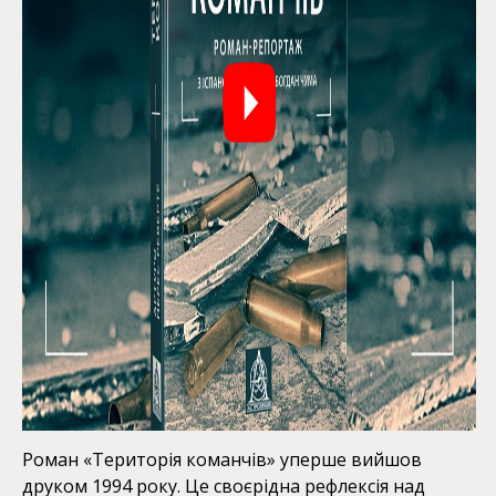
Роман «Територія команчів» уперше вийшов
друком 1994 року. Це своєрідна рефлексія над