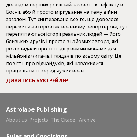
досвідом перших років військового конфлікту в
Боснії, або й просто міркування на тему війни
загалом. Тут синтезовано все те, що довелося
пережити авторові як воєнному репортерові, тут
переплітаються історії реальних людей — його
близьких друзів і просто знайомих автора, які
розповідали про ті події різними мовами для
мільйонів читачів і глядачів по всьому світу. Це
повість про відчайдухів, які наважилися
працювати посеред чужих воєн.
ДИВИТИСЬ БУКТРЕЙЛЕР
Astrolabe Publishing
About us
Projects
The Citadel
Archive
Rules and Conditions