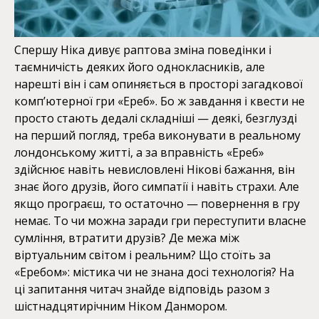
Спершу Ніка дивує раптова зміна поведінки і
таємничість деяких його однокласників, але
нарешті він і сам опиняється в просторі загадкової
комп’ютерної гри «Ереб». Бо ж завдання і квести не
просто стають дедалі складніші — деякі, безглузді
на перший погляд, треба виконувати в реальному
лондонському житті, а за вправність «Ереб»
здійснює навіть невисловлені Нікові бажання, він
знає його друзів, його симпатії і навіть страхи. Але
якщо програєш, то остаточно — повернення в гру
немає. То чи можна заради гри переступити власне
сумління, втратити друзів? Де межа між
віртуальним світом і реальним? Що стоїть за
«Еребом»: містика чи не знана досі технологія? На
ці запитання читач знайде відповідь разом з
шістнадцятирічним Ніком Данмором.