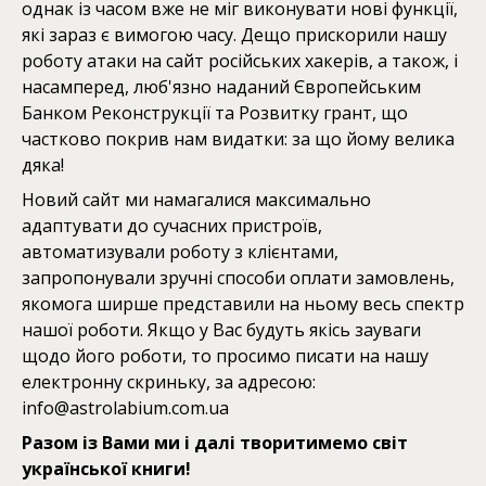
однак із часом вже не міг виконувати нові функції,
які зараз є вимогою часу. Дещо прискорили нашу
роботу атаки на сайт російських хакерів, а також, і
насамперед, люб'язно наданий Європейським
Банком Реконструкції та Розвитку грант, що
частково покрив нам видатки: за що йому велика
дяка!
Новий сайт ми намагалися максимально
адаптувати до сучасних пристроїв,
автоматизували роботу з клієнтами,
запропонували зручні способи оплати замовлень,
якомога ширше представили на ньому весь спектр
нашої роботи. Якщо у Вас будуть якісь зауваги
щодо його роботи, то просимо писати на нашу
електронну скриньку, за адресою:
info@astrolabium.com.ua
Разом із Вами ми і далі творитимемо світ
української книги!