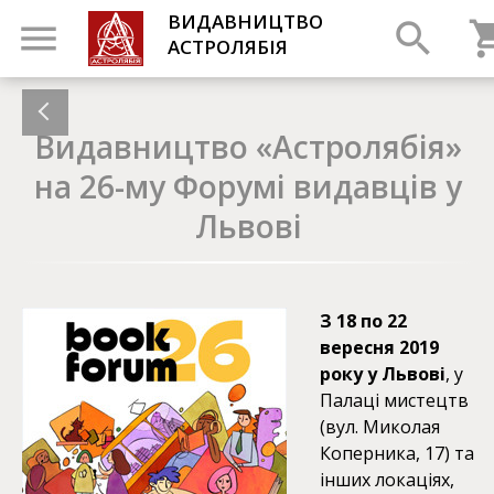
ВИДАВНИЦТВО
АСТРОЛЯБІЯ
Видавництво «Астролябія»
на 26-му Форумі видавців у
Львові
З 18 по 22
вересня 2019
року у Львові
, у
Палаці мистецтв
(вул. Миколая
Коперника, 17) та
інших локаціях,