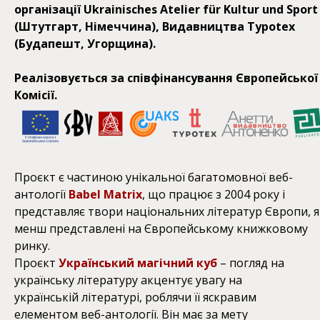
організації Ukrainisches Atelier für Kultur und Sport
(Штутгарт, Німеччина), Видавництва Typotex
(Будапешт, Угорщина).
Реалізовується за співфінансування Європейської
Комісії.
Проєкт є частиною унікальної багатомовної веб-
антології
Babel Matrix
, що працює з 2004 року і
представляє твори національних літератур Європи, я
менш представлені на Європейському книжковому
ринку.
Проєкт
Український магічний куб
– погляд на
українську літературу акцентує увагу на
українській літературі, роблячи її яскравим
елементом веб-антології. Він має за мету