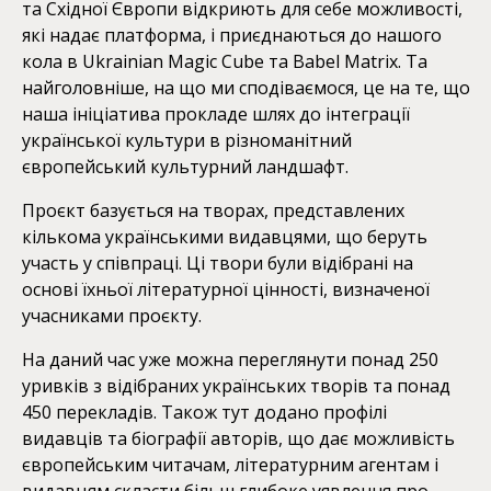
та Східної Європи відкриють для себе можливості,
які надає платформа, і приєднаються до нашого
кола в Ukrainian Magic Cube та Babel Matrix. Та
найголовніше, на що ми сподіваємося, це на те, що
наша ініціатива прокладе шлях до інтеграції
української культури в різноманітний
європейський культурний ландшафт.
Проєкт базується на творах, представлених
кількома українськими видавцями, що беруть
участь у співпраці. Ці твори були відібрані на
основі їхньої літературної цінності, визначеної
учасниками проєкту.
На даний час уже можна переглянути понад 250
уривків з відібраних українських творів та понад
450 перекладів. Також тут додано профілі
видавців та біографії авторів, що дає можливість
європейським читачам, літературним агентам і