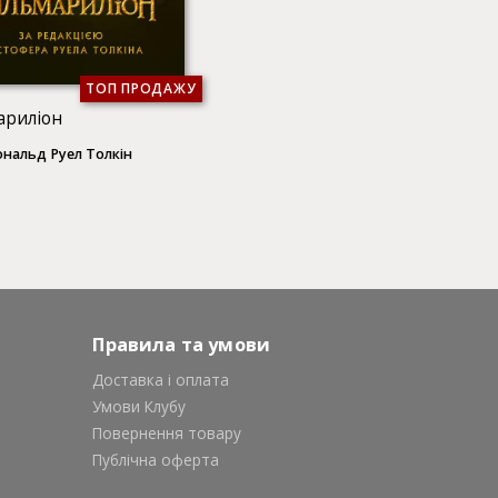
ТОП ПРОДАЖУ
ариліон
нальд Руел Толкін
Правила та умови
Доставка і оплата
Умови Клубу
Повернення товару
Публічна оферта