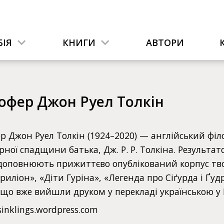
ІЯ
КНИГИ
АВТОРИ
тофер Джон Руел Толкін
р Джон Руел Толкін (1924–2020) — англійський філ
рної спадщини батька, Дж. Р. Р. Толкіна. Результат
 доповнюють прижиттєво опублікований корпус тво
иліон», «Діти Гуріна», «Легенда про Сіґурда і Ґуд
 що вже вийшли друком у перекладі українською у
sinklings.wordpress.com