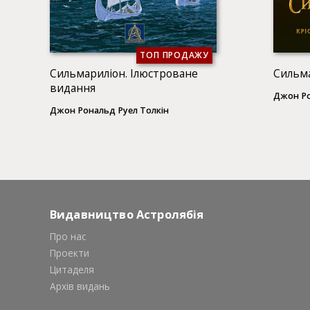
ТОП ПРОДАЖУ
Сильмариліон. Ілюстроване
Сильм
видання
Джон Ро
Джон Рональд Руел Толкін
Видавництво Астролябія
Про нас
Проекти
Цитаделя
Архів видань