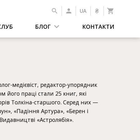
₴
UA
КЛУБ
БЛОГ
КОНТАКТИ
олог-медієвіст, редактор-упорядник
ом його праці стали 25 книг, які
рів Толкіна-старшого. Серед них —
рун», «Падіння Артура», «Берен і
 Видавництві «Астролябія».