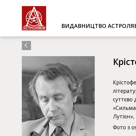
ВИДАВНИЦТВО АСТРОЛЯБ
Кріс
Крістофе
літерату
суттєво
«Сильмар
Лутієн»,
Фото з o