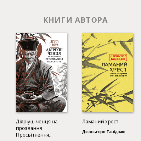
КНИГИ АВТОРА
Діяріуш ченця на
Ламаний хрест
прозвання
Дзюньïтiро Танідзакi
Просвітлення