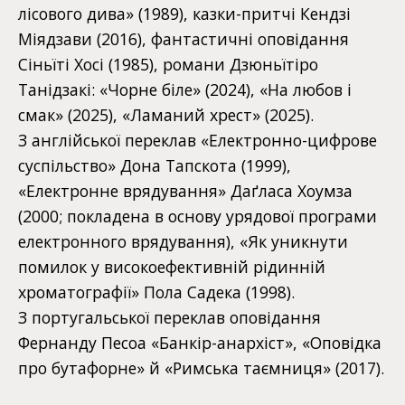
лісового дива» (1989), казки-притчі Кендзі
Міядзави (2016), фантастичні оповідання
Сіньїті Хосі (1985), романи Дзюньїтіро
Танідзакі: «Чорне біле» (2024), «На любов і
смак» (2025), «Ламаний хрест» (2025).
З англійської переклав «Електронно-цифрове
суспільство» Дона Тапскота (1999),
«Електронне врядування» Даґласа Хоумза
(2000; покладена в основу урядової програми
електронного врядування), «Як уникнути
помилок у високоефективній рідинній
хроматографії» Пола Садека (1998).
З португальської переклав оповідання
Фернанду Песоа «Банкір-анархіст», «Оповідка
про бутафорне» й «Римська таємниця» (2017).