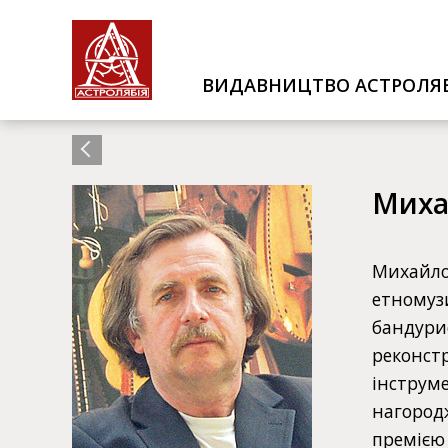
ВИДАВНИЦТВО АСТРОЛЯБ
Миха
Михайло 
етномузи
бандурис
реконстр
інструме
нагород
премією 