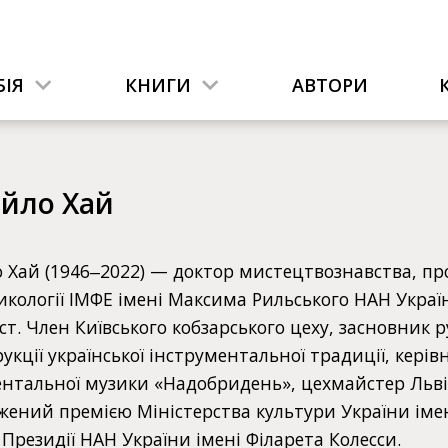
ІЯ
КНИГИ
АВТОРИ
йло Хай
Хай (1946‒2022) — доктор мистецтвознавства, про
кології ІМФЕ імені Максима Рильського НАН Україн
т. Член Київського кобзарського цеху, засновник р
укції української інструментальної традиції, керів
нтальної музики «Надобридень», цехмайстер Львів
жений премією Міністерства культури України іме
Президії НАН України імені Філарета Колесси.