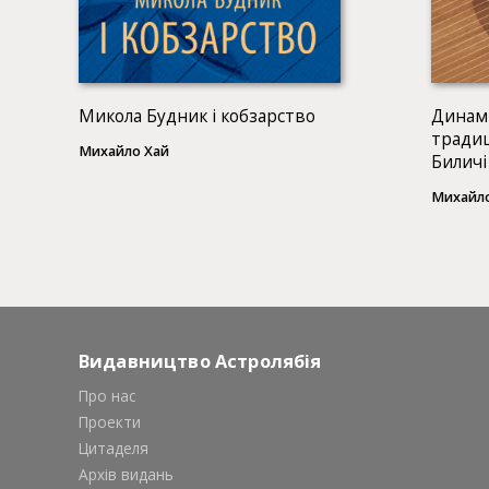
Микола Будник і кобзарство
Динамі
традиц
Михайло Хай
Биличі
Михайло
Видавництво Астролябія
Про нас
Проекти
Цитаделя
Архів видань