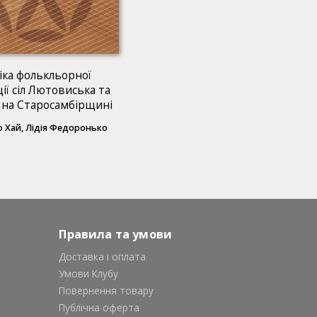
ка фолькльорної
ії сіл Лютовиська та
 на Старосамбірщині
 Хай, Лідія Федоронько
Правила та умови
Доставка і оплата
Умови Клубу
Повернення товару
Публічна оферта