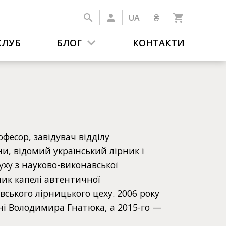
₴
UA
КЛУБ
БЛОГ
КОНТАКТИ
фесор, завідувач відділу
и, відомий український лірник і
уху з науково-виконавської
ник капелі автентичної
ського лірницького цеху. 2006 року
ні Володимира Гнатюка, а 2015-го —