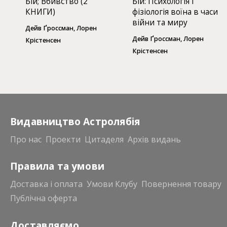
Бій; Вбивство (2
Бій: Психологія і
КНИГИ)
фізіологія воїна в часи
війни та миру
Дейв Ґроссман, Лорен
Дейв Ґроссман, Лорен
Крістенсен
Крістенсен
Видавництво Астролябія
Про нас
Проекти
Цитаделя
Архів видань
Правила та умови
Доставка і оплата
Умови Клубу
Повернення товару
Публічна оферта
Доставляємо