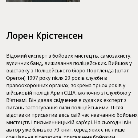
Лорен Крістенсен
Відомий експерт з бойових мистецтв, самозахисту,
вуличних банд, виживання поліцейських. Вийшов у
відставку з Поліцейського бюро Портленда (штат
Орегон) 1997 року після 29 років служби в
правоохоронних органах, зокрема трьох років у
військовій поліції Армії США, включно зі службою у
В’єтнамі. Він давав свідчення в судах як експерт з
питань застосування сили поліцейськими. Після
відставки присвятив весь свій час навчанню бойових
мистецтв і письменницькій кар’єрі. На сьогодні він
автор уже близько 70 книг, серед яких є не лише
спеціальна література, присвячена бойовим