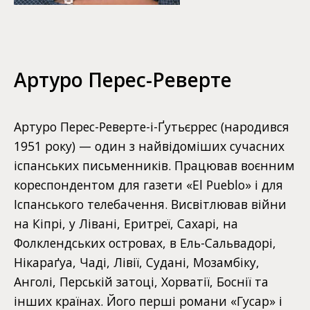
Артуро Перес-Реверте
Артуро Перес-Реверте-і-Ґутьєррес (народився
1951 року) — один з найвідоміших сучасних
іспанських письменників. Працював воєнним
кореспондентом для газети «El Pueblo» і для
Іспанського телебачення. Висвітлював війни
на Кіпрі, у Лівані, Еритреї, Сахарі, на
Фолклендських островах, в Ель-Сальвадорі,
Нікараґуа, Чаді, Лівії, Судані, Мозамбіку,
Анголі, Перській затоці, Хорватії, Боснії та
інших країнах. Його перші романи «Гусар» і