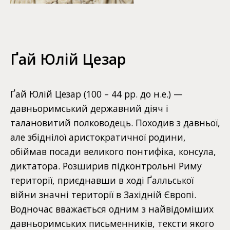
Ґай Юлій Цезар
Ґай Юлій Цезар (100 – 44 рр. до н.е.) —
давньоримський державний діяч і
талановитий полководець. Походив з давньої,
але збіднілої аристократичної родини,
обіймав посади великого понтифіка, консула,
диктатора. Розширив підконтрольні Риму
території, приєднавши в ході Ґалльської
війни значні території в Західній Європі.
Водночас вважається одним з найвідоміших
давньоримських письменників, тексти якого