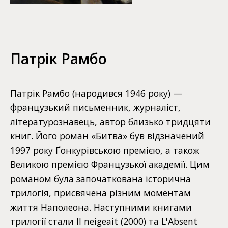
Патрік Рамбо
Патрік Рамбо (народився 1946 року) —
французький письменник, журналіст,
літературознавець, автор близько тридцяти
книг. Його роман «Битва» був відзначений
1997 року Ґонкурівською премією, а також
Великою премією Французької академії. Цим
романом була започаткована історична
трилогія, присвячена різним моментам
життя Наполеона. Наступними книгами
трилогії стали Il neigeait (2000) та L'Absent