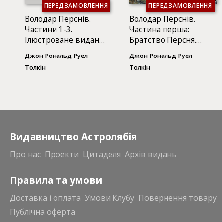
ПЕРЕДЗАМОВЛЕННЯ
ПЕРЕДЗАМОВЛЕННЯ
Володар Перснів.
Володар Перснів.
Частини 1-3.
Частина перша:
Ілюстроване видання
Братство Персня.
(3 КНИГИ)
Ілюстроване видання
Джон Рональд Руел
Джон Рональд Руел
Толкін
Толкін
Видавництво Астролябія
Про нас
Проекти
Цитаделя
Архів видань
Правила та умови
Доставка і оплата
Умови Клубу
Повернення товару
Публічна оферта