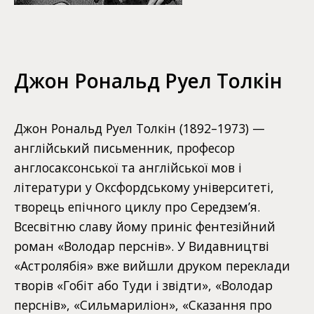
Джон Рональд Руел Толкін
Джон Рональд Руел Толкін (1892–1973) —
англійський письменник, професор
англосаксонської та англійської мов і
літератури у Оксфордському університеті,
творець епічного циклу про Середзем’я.
Всесвітню славу йому приніс фентезійний
роман «Володар перснів». У Видавництві
«Астролябія» вже вийшли друком переклади
творів «Гобіт або Туди і звідти», «Володар
перснів», «Сильмариліон», «Сказання про