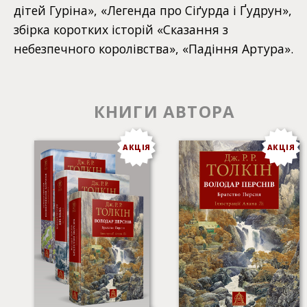
дітей Гуріна», «Легенда про Сіґурда і Ґудрун»,
збірка коротких історій «Сказання з
небезпечного королівства», «Падіння Артура».
КНИГИ АВТОРА
АКЦІЯ
АКЦІЯ