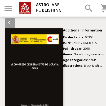
ASTROLABE
PUBLISHING
Additional information
Product code:
00308
ISBN:
978-617-664-090-5
Publish year:
2015
Genre:
Non-fiction, Journalism
Age categories:
Adult
Illustrations:
Black & white