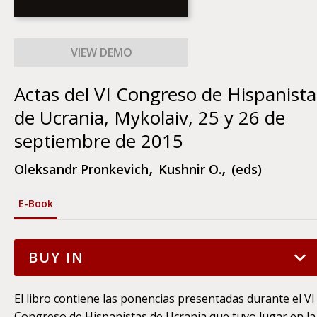
Actas del VI Congreso de Hispanista
de Ucrania, Mykolaiv, 25 y 26 de
septiembre de 2015
,
,
Oleksandr Pronkevich
Kushnir O.
(eds)
Е-Book
BUY IN
Astrolabium mobile app (for Android)
3.91
$
El libro contiene las ponencias presentadas durante el VI
Congreso de Hispanistas de Ucrania que tuvo lugar en la