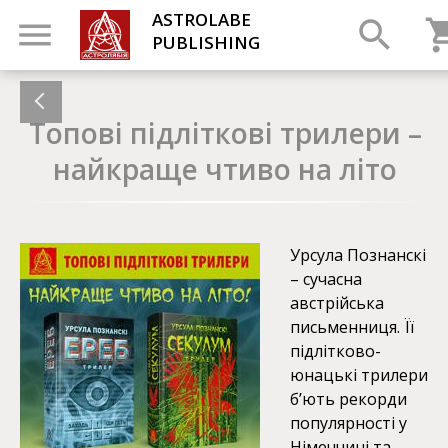
ASTROLABE
PUBLISHING
Топові підліткові трилери –
найкраще чтиво на літо
Урсула Познанскі
– сучасна
австрійська
письменниця. Її
підлітково-
юнацькі трилери
б’ють рекорди
популярності у
Німеччині та