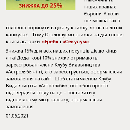
інших країнах
Європи. А коли
ще можна так з
головою поринути в цікаву книжку, як не на літніх
канікулах! Тому Оголошуємо знижки на дві топові
книги авторки:
«Ереб»
і
«Секулум»
.
Знижка 15% для всіх наших покупців діє до кінця
літа! Додаткові 10% знижки отримають
зареєстровані члени Клубу Видавництва
«Астролябія» і ті, хто зареєструється, оформлюючи
замовлення на сайті. Щоб стати членом Клубу
Видавництва «Астролябія», потрібно просто
підтвердити згоду на це – поставити у
відповідному місці галочку, оформлюючи
замовлення.
01.06.2021