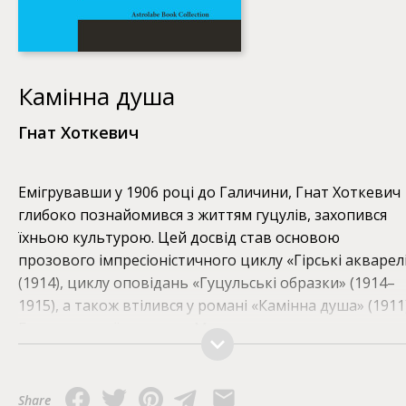
Камінна душа
Гнат Хоткевич
Емігрувавши у 1906 році до Галичини, Гнат Хоткевич
глибоко познайомився з життям гуцулів, захопився
їхньою культурою. Цей досвід став основою
прозового імпресіоністичного циклу «Гірські акварел
(1914), циклу оповідань «Гуцульські образки» (1914–
1915), а також втілився у романі «Камінна душа» (1911)
Головна героїня попадя Маруся нудиться
одноманітним існуванням біля нецікавого їй, млявого
«ніякого» о. Василя, тож легко піддається чарам
пристрасного красеня, ватажка опришків Дмитра
Share