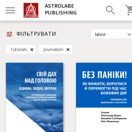
ASTROLABE
PUBLISHING
ФІЛЬТРУВАТИ
latest
latest
Tutorials
Journalism
most popular
by title