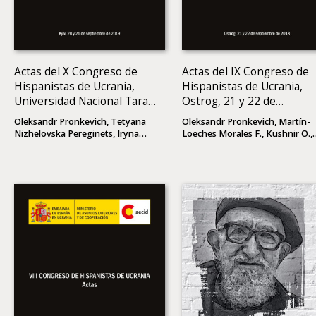
Actas del X Congreso de
Actas del IX Congreso de
Hispanistas de Ucrania,
Hispanistas de Ucrania,
Universidad Nacional Taras
Ostrog, 21 y 22 de
Shevchenko de Kyiv, 20 y
septiembre de 2018
Oleksandr Pronkevich, Tetyana
Oleksandr Pronkevich, Martín-
21 de septiembre de 2019
Nizhelovska Pereginets, Iryna
Loeches Morales F., Kushnir O.,
Bonatska, Olena Bratel, Olga
(eds)
Mayevska, Kushnir O., (eds)