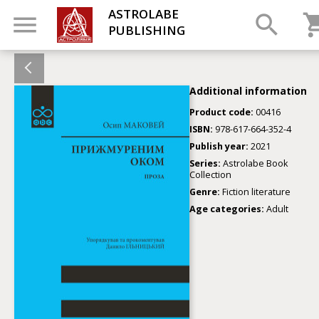
ASTROLABE
PUBLISHING
Additional information
Product code:
00416
ISBN:
978-617-664-352-4
Publish year:
2021
Series:
Astrolabe Book
Collection
Genre:
Fiction literature
Age categories:
Adult