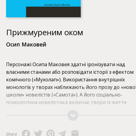
Прижмуреним оком
Осип Маковей
Персонажі Осипа Маковея здатні іронізувати над
власними станами або розповідати історії з ефектом
комічного («Мухолап»). Використання внутрішніх
монологів у творах наближають його прозу до «ново
школи» новелістів («Самота»). А його соціально-
психологічна новелістика включає твори із життя
західноукраїнських селян та інтеліґенції («Туга»). До
збірки входять також твори, присвячені темі Першої
світової війни («Мертве місто, «Границя», «Інвалід»,
«Братання», «Кроваве поле»). У повісті «Ярошенко»
Share