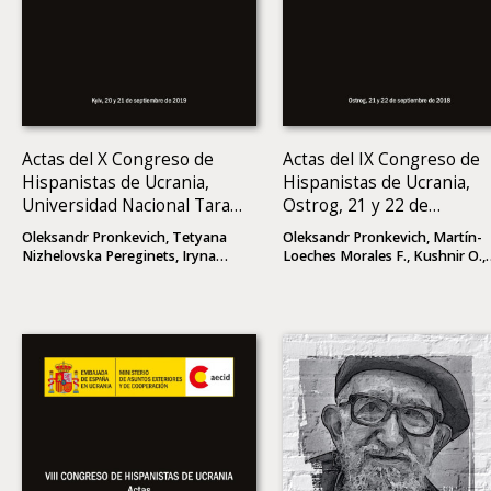
Actas del X Congreso de
Actas del IX Congreso de
Hispanistas de Ucrania,
Hispanistas de Ucrania,
Universidad Nacional Taras
Ostrog, 21 y 22 de
Shevchenko de Kyiv, 20 y
septiembre de 2018
Oleksandr Pronkevich, Tetyana
Oleksandr Pronkevich, Martín-
21 de septiembre de 2019
Nizhelovska Pereginets, Iryna
Loeches Morales F., Kushnir O.,
Bonatska, Olena Bratel, Olga
(eds)
Mayevska, Kushnir O., (eds)