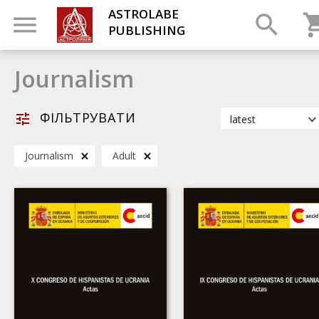
ASTROLABE
PUBLISHING
Journalism
ФІЛЬТРУВАТИ
latest
latest
Journalism
Adult
most popular
by title