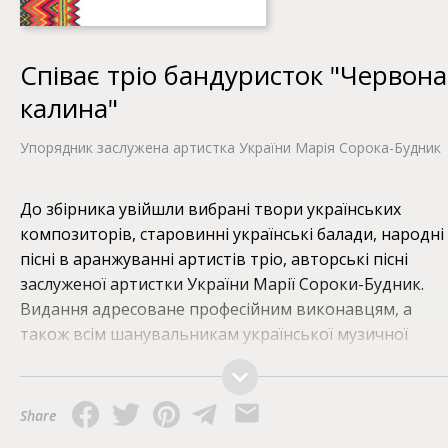
Співає тріо бандуристок "Червона
калина"
Упорядник заслужена артистка України Марія Сорока-Будник
До збірника увійшли вибрані твори українських
композиторів, старовинні українські балади, народні
пісні в аранжуванні артистів тріо, авторські пісні
заслуженої артистки України Марії Сороки-Будник.
Видання адресоване професійним виконавцям, а
також всім шанувальникам української музичної
культури.
Share