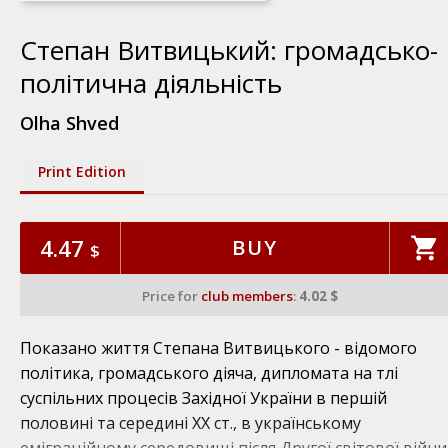
Степан Витвицький: громадсько-
політична діяльність
Olha Shved
Print Edition
4.47
BUY
$
Price for
club members
:
4.02 $
Показано життя Степана Витвицького - відомого
політика, громадського діяча, дипломата на тлі
суспільних процесів Західної України в першій
половині та середині XX ст., в українському
еміграційному середовищі після Другої світової війни