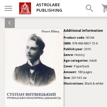
ASTROLABE
PUBLISHING
Additional information
Product code:
00144
ISBN:
978-966-8657-72-6
Publish year:
2010
Genre:
History
Age categories:
Adult
Cover:
Paperback
Amount:
180 pages
Size:
20×14.5 см
Illustrations:
Black & white