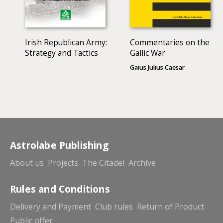
Irish Republican Army:
Commentaries on the
Strategy and Tactics
Gallic War
Gaius Julius Caesar
Astrolabe Publishing
About us
Projects
The Citadel
Archive
Rules and Conditions
Delivery and Payment
Club rules
Return of Product
Public offer