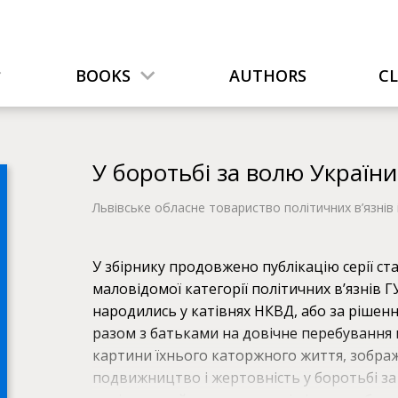
BOOKS
AUTHORS
C
У боротьбі за волю України.
Львівське обласне товариство політичних в’язнів
У збірнику продовжено публікацію серії ста
маловідомої категорії політичних в’язнів ГУ
народились у катівнях НКВД, або за рішен
разом з батьками на довічне перебування 
картини їхнього каторжного життя, зобра
подвижництво і жертовність у боротьбі за