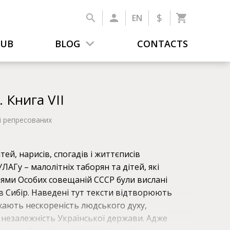
$
EN
LUB
BLOG
CONTACTS
 Книга VII
 і репресованих
тей, нарисів, спогадів і життєписів
ЛАГу – малолітніх таборян та дітей, які
нями Особих совещаній СССР були вислані
в Сибір. Наведені тут тексти відтворюють
жають нескореність людського духу,
 незалежність Української держави. Адже