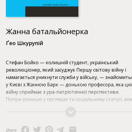
Жанна батальйонерка
Ґео Шкурупій
Стефан Бойко — колишній студент, український
революціонер, який засуджує Першу світову війну і
намагається уникнути служби у війську, — знайомить
у Києві з Жанною Барк — донькою професора, яка цю
війну сприймає з ура-патріотичної перспективи.
Попри різницю у поглядах та соціальному статусі, мі
ними виникають почуття. Невдовзі Стефан таки
потрапляє на фронт, досвідчує жахіття війни та диво
повертається живим. Бойовий досвід отримує і Жанн
яка стає солдаткою жіночого батальйону смерті
Share