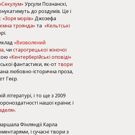
«Секулум»
Урсули Познанскі,
онукатимуть до роздумів. Це і
:
«Зоря морів»
Джозефа
ємна троянда»
та
«Кельтські
рі.
риклад
«Визволений
ла
, чи
старогрецької жіночої
ькою
«Кентерберійські оповіді»
йської фантастики, як-от
твори
укана любовно-історична проза,
т Геєр.
 літературі, і то ще з 2009
ороноздатності нашої країни; і
аделя»
.
аршала Фінляндії Карла
ментарями, і сучасні твори з