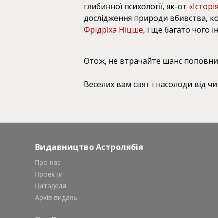
глибинної психології, як-от
«Історі
дослідження природи вбивства, ко
Фрідріха Ніцше
, і ще багато чого
Отож, не втрачайте шанс поповни
Веселих вам свят і насолоди від чи
Видавництво Астролябія
Про нас
Проекти
Цитаделя
Архів видань