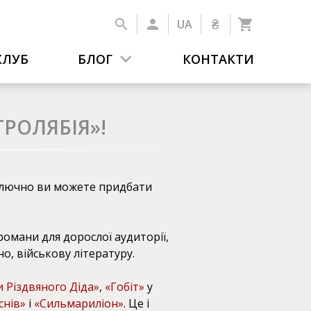
₴
UA
КЛУБ
БЛОГ
КОНТАКТИ
РОЛЯБІЯ»!
 включно ви можете придбати
 романи для дорослої аудиторії,
існо, військову літературу.
 Різдвяного Діда»
,
«Гобіт»
у
снів»
і
«Сильмариліон»
. Це і