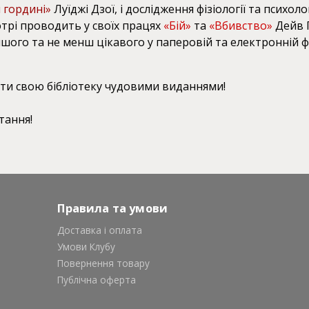
я гордині»
Луїджі Дзої, і дослідження фізіології та психол
трі проводить у своїх працях
«Бій»
та
«Вбивство»
Дейв Ґ
 іншого та не менш цікавого у паперовій та електронній 
ти свою бібліотеку чудовими виданнями!
тання!
Правила та умови
Доставка і оплата
Умови Клубу
Повернення товару
Публічна оферта