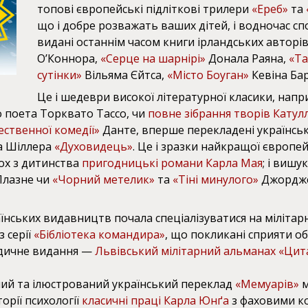
топові європейські підліткові трилери
«Ереб»
та
що і добре розважать ваших дітей, і водночас сп
видані останнім часом книги ірландських авторів
О’Коннора,
«Серце на шарнірі»
Донала Раяна,
«Та
сутінки»
Вільяма Єйтса,
«Місто Боуган»
Кевіна Бар
Це і шедеври високої літературної класики, нап
о поета Торквато Тассо, чи
повне зібрання творів Катул
ственної комедії»
Данте, вперше перекладені українс
а Шіллера
«Духовидець»
. Це і зразки найкращої європе
ьох з дитинства
пригодницькі романи Карла Мая
; і виш
Плазне чи
«Чорний метелик»
та
«Тіні минулого»
Джордже
нських видавництв почала спеціалізуватися на мілітарній
з серії
«Бібліотека командира»
, що покликані сприяти об
одичне видання —
Львівський мілітарний альманах «Цит
ий та ілюстрований український переклад
«Мемуарів»
м
орії психології
класичні праці Карла Юнґа
з фаховими ко