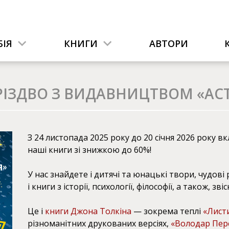
ІЯ
КНИГИ
АВТОРИ
РІЗДВО З ВИДАВНИЦТВОМ «АСТ
З 24 листопада 2025 року до 20 січня 2026 року
наші книги зі знижкою до 60%!
У нас знайдете і дитячі та юнацькі твори, чудові
і книги з історії, психології, філософії, а також, зв
Це і
книги Джона Толкіна
— зокрема теплі
«Листи
різноманітних друкованих версіях,
«Володар Пер