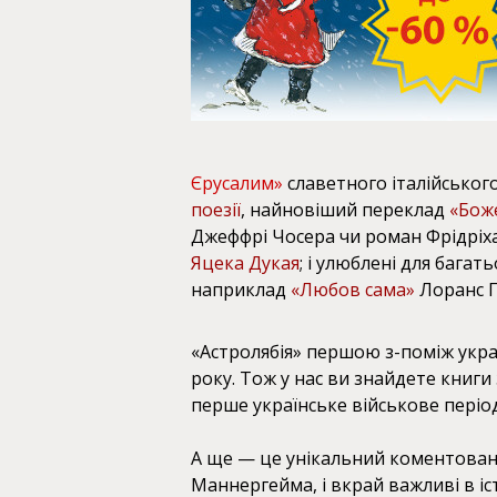
Єрусалим»
славетного італійськог
поезії
, найновіший переклад
«Боже
Джеффрі Чосера чи роман Фрідріх
Яцека Дукая
; і улюблені для багат
наприклад
«Любов сама»
Лоранс 
«Астролябія» першою з-поміж украї
року. Тож у нас ви знайдете книги 
перше українське військове пері
А ще — це унікальний коментован
Маннергейма, і вкрай важливі в іст