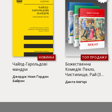
НОВИНКА
ТОП ПРОДАЖУ
Чайлд-Гарольдові
Божественна
мандри
Комедія: Пекло,
Чистилище, Рай (3
Джордж Ноел Ґордон
КНИГИ)
Байрон
Данте Аліг’єрі