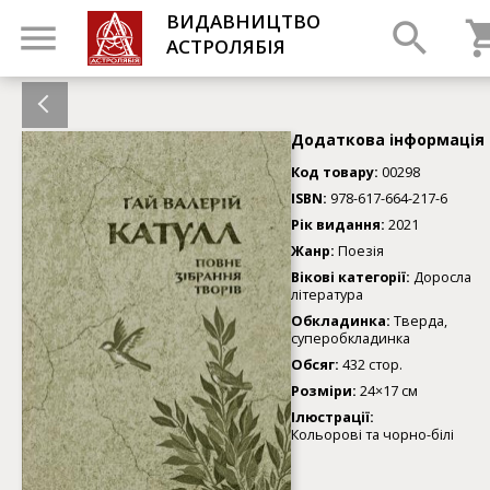
ВИДАВНИЦТВО
АСТРОЛЯБІЯ
Додаткова інформація
Код товару:
00298
ISBN:
978-617-664-217-6
Рік видання:
2021
Жанр:
Поезія
Вікові категорії:
Доросла
література
Обкладинка:
Тверда,
суперобкладинка
Обсяг:
432 стор.
Розміри:
24×17 см
Ілюстрації:
Кольорові та чорно-білі