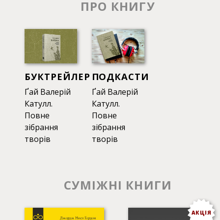
Видання двомовне. Латинський ориґінал
ПРО КНИГУ
опрацьовано за ренесансними рукописами та
виданнями. У коментарях враховано текстологічні
студії над Катуллом — від часів Ренесансу й дотепер.
БУКТРЕЙЛЕР
ПОДКАСТИ
Ґай Валерій
Ґай Валерій
Катулл.
Катулл.
Повне
Повне
зібрання
зібрання
творів
творів
СУМІЖНІ КНИГИ
АКЦІЯ