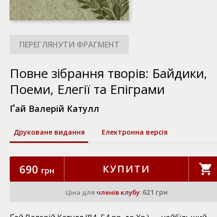
Повне зібрання творів: Байдики,
Поеми, Елегії та Епіграми
Ґай Валерій Катулл
Друковане видання
Електронна версія
690
КУПИТИ
грн
Ціна для
членів клубу
:
621 грн