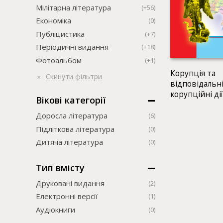
Мілітарна література
(+56)
Економіка
(0)
Публіцистика
(+7)
Періодичні видання
(+18)
Фотоальбом
(+1)
Корупція та
Скинути фільтри
відповідальні
корупційні дії
Вікові категорії
Навчально-м
посібник
Доросла література
(6)
Підліткова література
(0)
Дитяча література
(0)
Тип вмісту
Друковані видання
(2)
Електронні версії
(1)
Аудіокниги
(0)