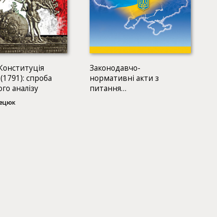
Конституція
Законодавчо-
(1791): спроба
нормативні акти з
го аналізу
питання
функціонування
тецюк
української мови як
державної: Збірник