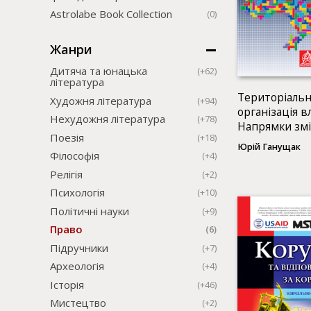
Astrolabe Book Collection
(0)
Жанри
Дитяча та юнацька
(+62)
література
Територіаль
Художня література
(+94)
організація в
Нехудожня література
(+78)
Напрямки зм
Поезія
(+18)
Юрій Ганущак
Філософія
(+4)
Релігія
(+2)
Психологія
(+10)
Політичні науки
(+9)
Право
(6)
Підручники
(+7)
Археологія
(+4)
Історія
(+46)
Мистецтво
(+2)