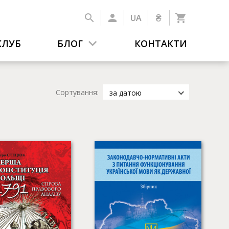
₴
UA
КЛУБ
БЛОГ
КОНТАКТИ
Сортування:
за датою
за датою
за популярністю
за назвою