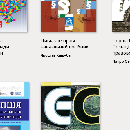
на
Цивільне право:
Перша 
лади:
навчальний посібник
Польщі 
ін
правово
Ярослав Кашуба
Петро С