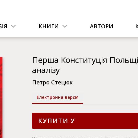
ІЯ
КНИГИ
АВТОРИ
Перша Конституція Польщі 
аналізу
Петро Стецюк
Електронна версія
КУПИТИ У
Додатку Astrolabium (для Android)