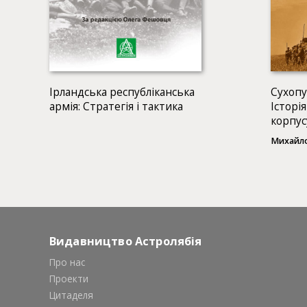
Ірландська республіканська
Сухопу
армія: Стратегія і тактика
Історі
корпус
Михайл
Видавництво Астролябія
Про нас
Проекти
Цитаделя