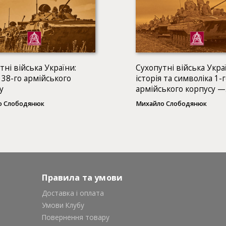
тні війська України:
Сухопутні війська Укра
я 38-го армійського
історія та символіка 1-
у
армійського корпусу —
оперативного команд
о Слободянюк
Михайло Слободянюк
«Північ» (1991–2013)
Правила та умови
Доставка і оплата
Умови Клубу
Повернення товару