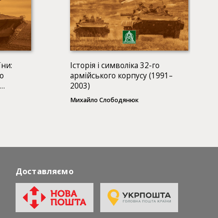
їни:
Історія і символіка 32-го
го
армійського корпусу (1991–
2003)
ування
Михайло Слободянюк
Доставляємо