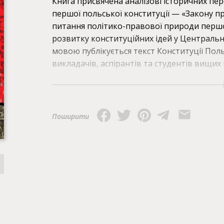
Книга присвячена аналізові історичних пе
першої польської конституції — «Закону пр
Додатку Astrolabium (для iOS)
питання політико-правової природи першої 
розвитку конституційних ідей у Центральн
Google Play Books
мовою публікується текст Конституції Поль
викладачів, аспірантів та студентів вищих
читачів, які цікавляться історією польсько
конституціоналізму.
Поширити