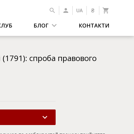
₴
UA
КЛУБ
БЛОГ
КОНТАКТИ
(1791): спроба правового
200
грн