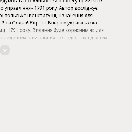
редумов та особливостей процесу прийняття
о управління» 1791 року. Автор досліджує
200
грн
польської Конституції, її значення для
ій та Східній Європі. Вперше українською
131.49
грн
щі 1791 року. Видання буде корисним як для
 юридичних навчальних закладів, так і для тих
ї конституції та європейського