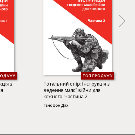
РОДАЖУ
ТОП ПРОДАЖУ
кція з
Тотальний опір: Інструкція з
ля
ведення малої війни для
кожного. Частина 2
Ганс фон Дах