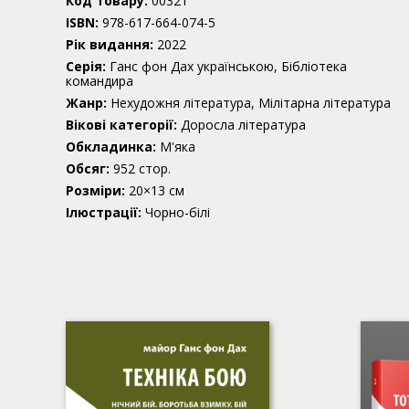
Код товару:
00321
ISBN:
978-617-664-074-5
Рік видання:
2022
Серія:
Ганс фон Дах українською, Бібліотека
командира
Жанр:
Нехудожня література, Мілітарна література
Вікові категорії:
Доросла література
Обкладинка:
М'яка
Обсяг:
952 стор.
Розміри:
20×13 см
Ілюстрації:
Чорно-білі