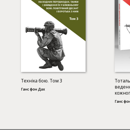
Техніка бою. Том 3
Тоталь
веденн
Ганс фон Дах
кожног
КНИГИ
Ганс фо