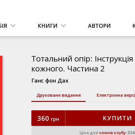
ІЯ
КНИГИ
АВТОРИ
Тотальний опір: Інструкція
кожного. Частина 2
Ганс фон Дах
Друковане видання
Електронна верс
360
КУПИТИ
грн
Ціна для
членів клубу
:
324