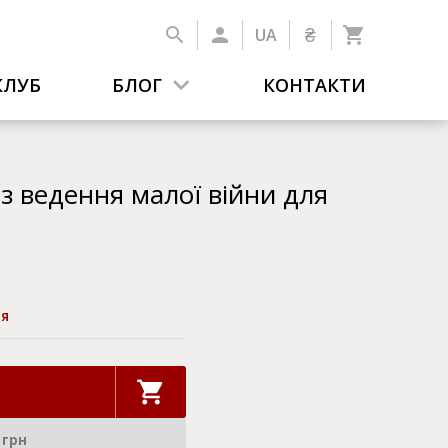
₴
UA
КЛУБ
БЛОГ
КОНТАКТИ
 з ведення малої війни для
ія
 грн