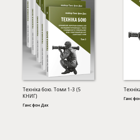
Техніка бою. Томи 1-3 (5
Технік
КНИГ)
Ганс фо
Ганс фон Дах