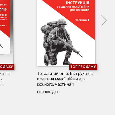
РОДАЖУ
ТОП ПРОДАЖУ
кція з
Тотальний опір: Інструкція з
ля
ведення малої війни для
2
кожного. Частина 1
Ганс фон Дах