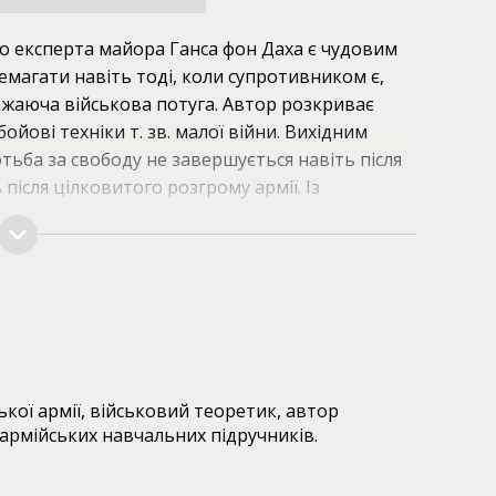
 експерта майора Ганса фон Даха є чудовим
емагати навіть тоді, коли супротивником є,
ажаюча військова потуга. Автор розкриває
 бойові техніки т. зв. малої війни. Вихідним
ьба за свободу не завершується навіть після
 після цілковитого розгрому армії. Із
ципи організації руху опору, створення
оєю, боєприпасами, харчами, здійснення
ьним заходам ворога тощо. Книга
ора, які, зображаючи зразки бойових акцій та
я матеріалу.
кої армії, військовий теоретик, автор
 армійських навчальних підручників.