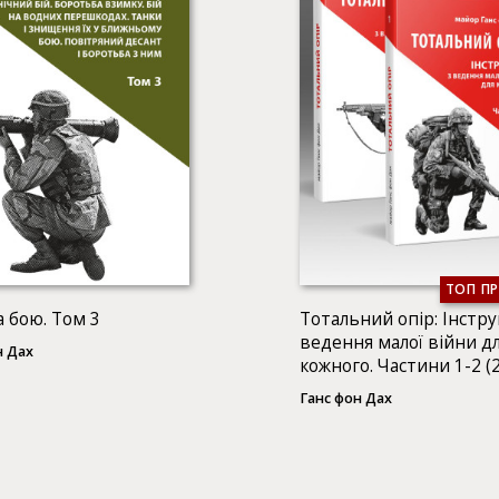
ТОП П
а бою. Том 3
Тотальний опір: Інстру
ведення малої війни д
н Дах
кожного. Частини 1-2 (
КНИГИ)
Ганс фон Дах