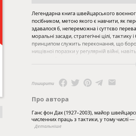
Легендарна книга швейцарського воєнного
посібником, метою якого є навчити, як пер
здавалося б, непереможна і суттєво перев
моральні засади, стратегічні цілі, тактику і
принципом служить переконання, що борот
нищівної поразки у регулярній війні, навіть
надзвичайною ясністю розкриваються прин
формацій малої війни, забезпечення їх збр
диверсій, засідок, методи протидії карал
проілюстрована численними рисунками авт
Поширити
технік опору, значно полегшують засвоєнн
Про автора
Ганс фон Дах (1927–2003), майор швейцарсь
численних праць з тактики, у тому числі ―
Детальніше