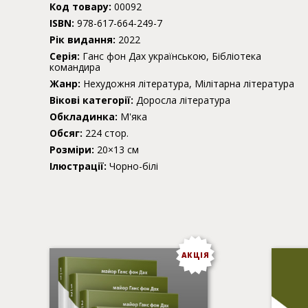
Код товару:
00092
ISBN:
978-617-664-249-7
Рік видання:
2022
Серія:
Ганс фон Дах українською, Бібліотека
командира
Жанр:
Нехудожня література, Мілітарна література
Вікові категорії:
Доросла література
Обкладинка:
М'яка
Обсяг:
224 стор.
Розміри:
20×13 см
Ілюстрації:
Чорно-білі
АКЦІЯ