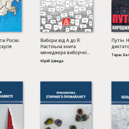
ти Росію.
Вибори від А до Я:
Путін. 
кусія
Настільна книга
диктат
менеджера виборчої
Тарас Ба
кампанії
Юрій Шведа