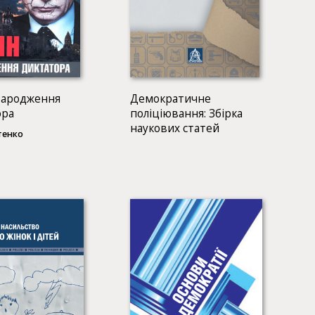
Народження
Демократичне
ора
поліціювання: Збірка
наукових статей
тенко