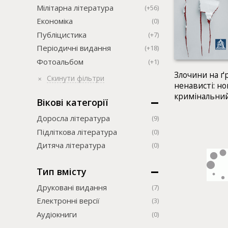
Мілітарна література
(+56)
Економіка
(0)
Публіцистика
(+7)
Періодичні видання
(+18)
Фотоальбом
(+1)
Злочини на ґ
Скинути фільтри
ненависті: н
кримінальни
Вікові категорії
світового сус
Доросла література
(9)
Підліткова література
(0)
Дитяча література
(0)
Тип вмісту
Друковані видання
(7)
Електронні версії
(3)
Аудіокниги
(0)