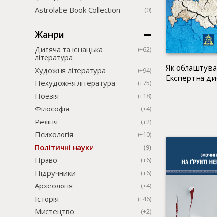
Astrolabe Book Collection
(0)
Жанри
Дитяча та юнацька
(+62)
література
Як облаштува
Художня література
(+94)
Експертна дис
Нехудожня література
(+75)
Поезія
(+18)
Філософія
(+4)
Релігія
(+2)
Психологія
(+10)
Політичні науки
(9)
Право
(+6)
Підручники
(+6)
Археологія
(+4)
Історія
(+46)
Мистецтво
(+2)