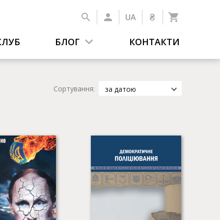
₴
UA
КЛУБ
БЛОГ
КОНТАКТИ
Сортування:
за датою
за датою
за популярністю
за назвою