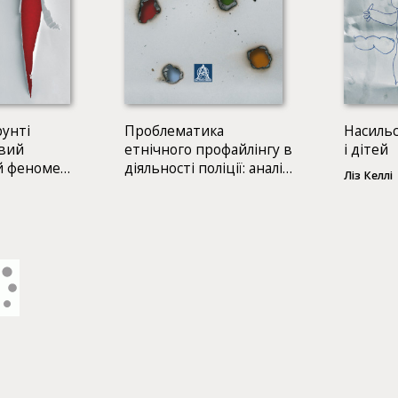
рунті
Проблематика
Насильс
овий
етнічного профайлінгу в
і дітей
й феномен
діяльності поліції: аналіз
Ліз Келлі
пільства
сучасної західної
літератури