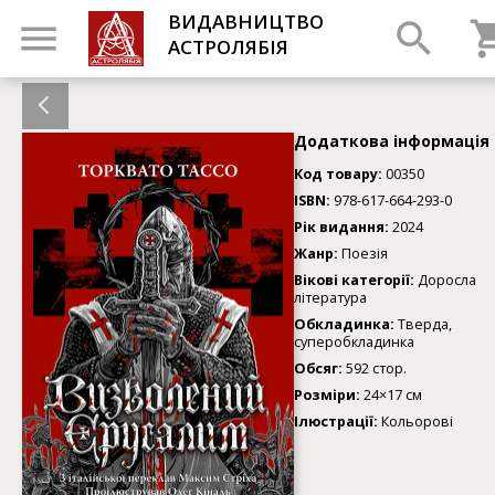
ВИДАВНИЦТВО
АСТРОЛЯБІЯ
Додаткова інформація
Код товару:
00350
ISBN:
978-617-664-293-0
Рік видання:
2024
Жанр:
Поезія
Вікові категорії:
Доросла
література
Обкладинка:
Тверда,
суперобкладинка
Обсяг:
592 стор.
Розміри:
24×17 см
Ілюстрації:
Кольорові