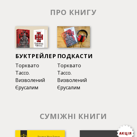
культурою».
ПРО КНИГУ
Книгу перекладено та видано у співфінансуванні з
Європейським Союзом
БУКТРЕЙЛЕР
ПОДКАСТИ
Торквато
Торквато
Тассо.
Тассо.
Визволений
Визволений
Єрусалим
Єрусалим
СУМІЖНІ КНИГИ
АКЦІЯ