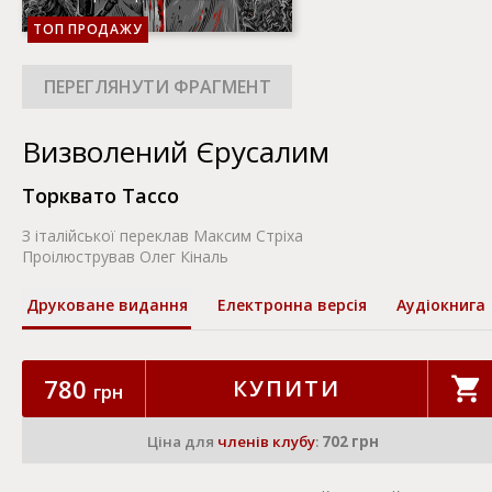
ТОП ПРОДАЖУ
Визволений Єрусалим
Торквато Тассо
З італійської переклав
Максим Стріха
Проілюстрував Олег Кіналь
Друковане видання
Електронна версія
Аудіокнига
780
КУПИТИ
грн
Ціна для
членів клубу
:
702 грн