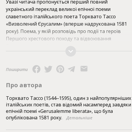
Увазі читача пропонується перший повний
український переклад великої епічної поеми
славетного італійського поета Торквато Тассо
«Визволений Єрусалим» (вперше надрукована 1581
року). Поема, у якій розповідь про події та героїв
Першого хрестового походу та відвоювання
Єрусалима в «невірних» чергується із захопливими
фантастичними та пригодницькими історіями, була
улюбленим чтивом європейців упродовж понад
двохсот років. На її сюжети писали свої літературні
Поширити
твори, картини й опери численні письменники, митці
та композитори наступних століть. Справила поема
Про автора
неабиякий вплив і на українських читачів доби барок
Самійло Величко переповідає її частину в своєму
Торквато Тассо (1544‒1595), один з найпопулярніших
італійських поетів, став відомий насамперед завдяки
«Літописі», а переклад староукраїнською мовою її
епічній поемі «Gerusalemme liberata», що була
перших десяти пісень з’явився ще наприкінці XVII
опублікована 1581 року.
Детальніше
століття. Без знання поеми Тассо неможливо зрозумі
багато сюжетів того, що називається «європейською