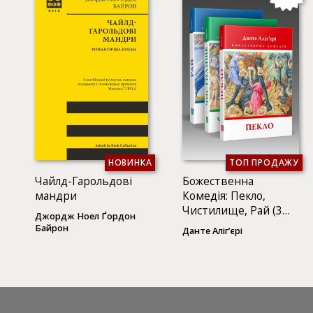
НОВИНКА
ТОП ПРОДАЖУ
Чайлд-Гарольдові
Божественна
мандри
Комедія: Пекло,
Чистилище, Рай (3
Джордж Ноел Ґордон
КНИГИ)
Байрон
Данте Аліг’єрі