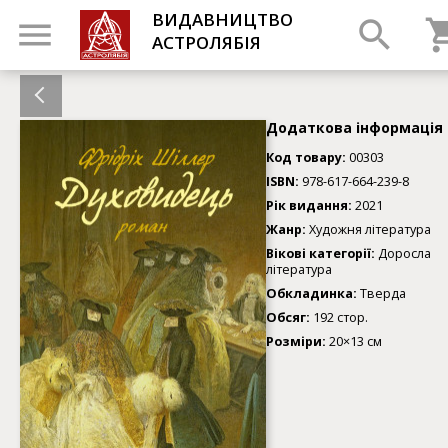
ВИДАВНИЦТВО
АСТРОЛЯБІЯ
Додаткова інформація
Код товару:
00303
ISBN:
978-617-664-239-8
Рік видання:
2021
Жанр:
Художня література
Вікові категорії:
Доросла
література
Обкладинка:
Тверда
Обсяг:
192 стор.
Розміри:
20×13 см