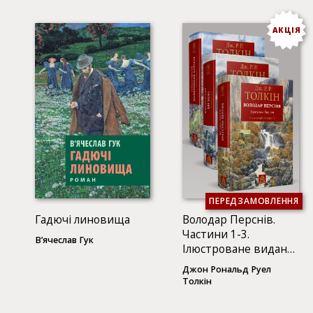
АКЦІЯ
ПЕРЕДЗАМОВЛЕННЯ
Гадючі линовища
Володар Перснів.
Частини 1-3.
В’ячеслав Гук
Ілюстроване видання
(3 КНИГИ)
Джон Рональд Руел
Толкін