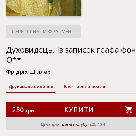
Духовидець. Із записок графа фон
О**
Фрідріх Шіллер
Друковане видання
Електронна версія
250
КУПИТИ
грн
Ціна для
членів клубу
:
225 грн