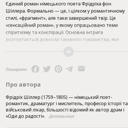
Єдиний роман німецького поета Фрідріха фон
Шіллера. Формально — це, і цілком у романтичному
стилі, «фрагмент», але таки завершений твір. Це
«сенсаційний роман», у якому опрацьовано теми
спіритизму та конспірації. Основна інтрига
розгортається довкола таємного товариства, яке
прагне здобути вплив на одного престолонаслідника 
так визначати політику та життя в тогочасній Європі.
Це і готичний роман з елементами драми, і
епістолярний твір, і філософський трактат, і
Поширити
авантюрна новела. Попри те, що описані тут події
відбуваються наприкінці XVIII століття, твір цей усе ж
Про автора
актуальний як за стилем, так і за змістом, — створен
ніби на початку ХХІ століття і розповідає про
Фрідріх Шіллер (1759–1805) — німецький поет-
романтик, драматург і мислитель, професор історії та
підвалини сьогоднішньої Європи.
військовий лікар, більшості відомий як автор драм і
«Оди до радості».
Детальніше