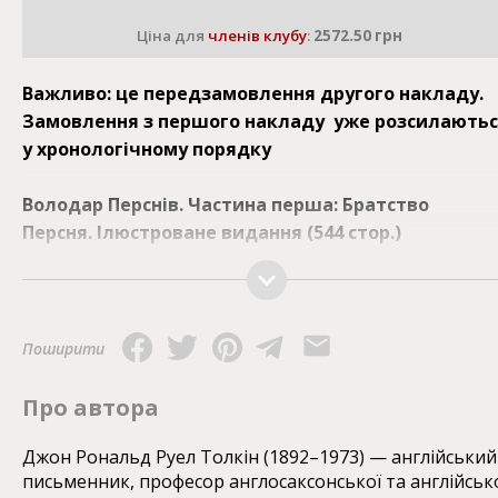
Ціна для
членів клубу
:
2572.50 грн
Важливо: це передзамовлення другого накладу.
Замовлення з першого накладу уже розсилають
у хронологічному порядку
Володар Перснів. Частина перша: Братство
Персня. Ілюстроване видання (544 стор.)
Володар Перснів. Частина друга: Дві
вежі. Ілюстроване видання (448 стор.)
Поширити
Володар Перснів. Частина третя: Повернення
короля. Ілюстроване видання (624 стор.)
Про автора
Величний твір Дж. P. P. Толкіна поєднує в собі героїчн
Джон Рональд Руел Толкін (1892–1973) — англійський
письменник, професор англосаксонської та англійськ
романтику і наукову фантастику. Це захопливий