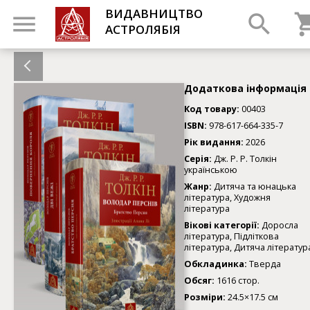
ВИДАВНИЦТВО
АСТРОЛЯБІЯ
Додаткова інформація
Код товару:
00403
ISBN:
978-617-664-335-7
Рік видання:
2026
Серія:
Дж. Р. Р. Толкін
українською
Жанр:
Дитяча та юнацька
література, Художня
література
Вікові категорії:
Доросла
література, Підліткова
література, Дитяча літератур
Обкладинка:
Тверда
Обсяг:
1616 стор.
Розміри:
24.5×17.5 см