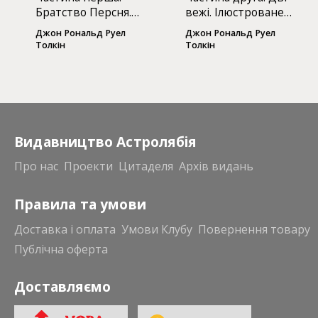
Братство Персня.
вежі. Ілюстроване
Ілюстроване видання
видання
Джон Рональд Руел
Джон Рональд Руел
Толкін
Толкін
Видавництво Астролябія
Про нас
Проекти
Цитаделя
Архів видань
Правила та умови
Доставка і оплата
Умови Клубу
Повернення товару
Публічна оферта
Доставляємо