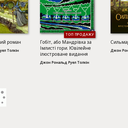
ТОП ПРОДАЖУ
ний роман
Гобіт, або Мандрівка за
Сильма
Імлисті гори. Ювілейне
уел Толкін
Джон Рон
ілюстроване видання
Джон Рональд Руел Толкін