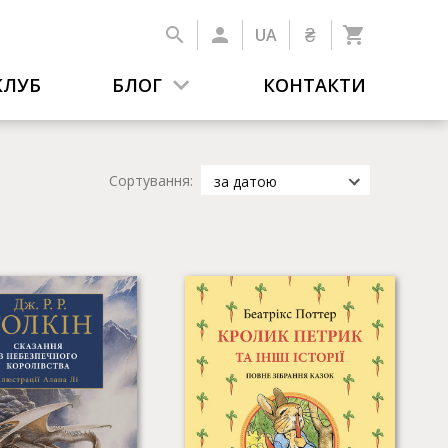
₴
UA
КЛУБ
БЛОГ
КОНТАКТИ
Сортування:
за датою
за датою
за популярністю
за назвою