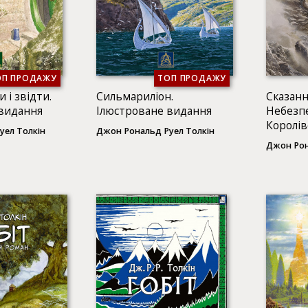
ОП ПРОДАЖУ
ТОП ПРОДАЖУ
и і звідти.
Сильмариліон.
Сказанн
 видання
Ілюстроване видання
Небезп
Королів
уел Толкін
Джон Рональд Руел Толкін
Ілюстр
Джон Рон