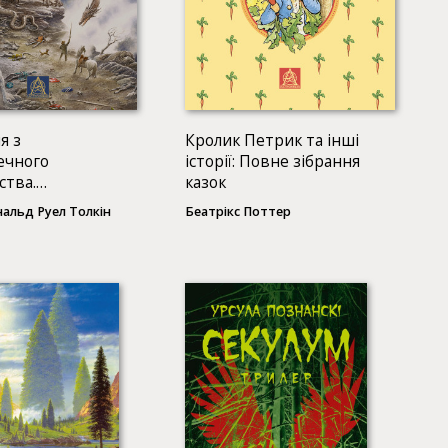
я з
Кролик Петрик та інші
ечного
історії: Повне зібрання
ства.
казок
оване видання
альд Руел Толкін
Беатрікс Поттер