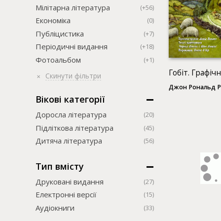
Мілітарна література
(+56)
Економіка
(0)
Публіцистика
(+7)
Періодичні видання
(+18)
Фотоальбом
(+1)
Гобіт. Графіч
Скинути фільтри
Джон Рональд Р
Вікові категорії
Доросла література
(20)
Підліткова література
(45)
Дитяча література
(56)
Тип вмісту
Друковані видання
(27)
Електронні версії
(15)
Аудіокниги
(33)