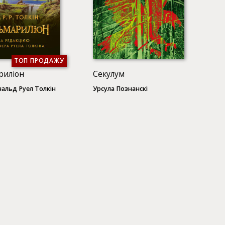
ТОП ПРОДАЖУ
риліон
Секулум
альд Руел Толкін
Урсула Познанскі