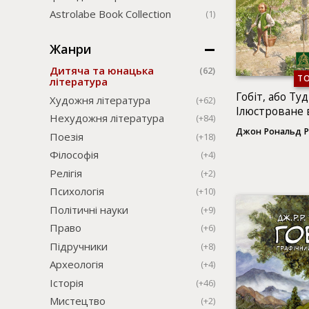
Astrolabe Book Collection
(1)
Жанри
Дитяча та юнацька
(62)
Т
література
Гобіт, або Туд
Художня література
(+62)
Ілюстроване
Нехудожня література
(+84)
Джон Рональд Р
Поезія
(+18)
Філософія
(+4)
Релігія
(+2)
Психологія
(+10)
Політичні науки
(+9)
Право
(+6)
Підручники
(+8)
Археологія
(+4)
Історія
(+46)
Мистецтво
(+2)