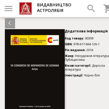
ВИДАВНИЦТВО
АСТРОЛЯБІЯ
Додаткова інформація
Код товару:
00309
ISBN:
978-617-664-126-1
Рік видання:
2016
Жанр:
Нехудожня література
Публіцистика
Вікові категорії:
Доросла
література
Ілюстрації:
Чорно-білі