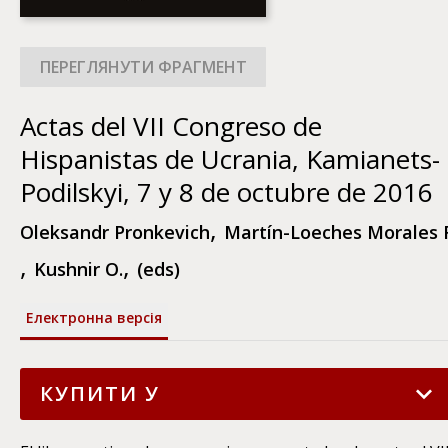
Actas del VII Congreso de
Hispanistas de Ucrania, Kamianets-
Podilskyi, 7 y 8 de octubre de 2016
,
Oleksandr Pronkevich
Martín-Loeches Morales F
,
,
Kushnir O.
(eds)
Електронна версія
КУПИТИ У
Додатку Astrolabium (для Android)
175
грн