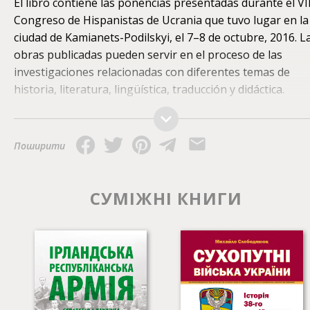
El libro contiene las ponencias presentadas durante el VI
Congreso de Hispanistas de Ucrania que tuvo lugar en la
Додатку Astrolabium (для iOS)
175
грн
ciudad de Kamianets-Podilskyi, el 7–8 de octubre, 2016. L
obras publicadas pueden servir en el proceso de las
Google Play Books
175.49
грн
investigaciones relacionadas con diferentes temas de
historia, literatura, lingüística, traducción y didáctica.
Поширити
СУМІЖНІ КНИГИ