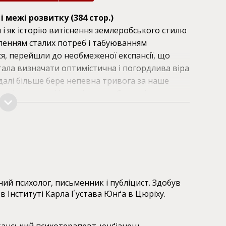
і межі розвитку (384 стор.)
и і як історію витіснення землеробського стилю
оленням сталих потреб і табуюванням
я, перейшли до необмеженої експансії, що
стала визначати оптимістична і погордлива віра
далі більше бере непевна тривога за наше
такі популярні і незмінно прибуткові для
ідь на це питання, на думку автора книги, нам
нної психології, а також спробувати видобути
риховану в них мудрість про гординю і
овнити глибиною і сенсом щоденне життя
ний психолог, письменник і публіцист. Здобув
 в Інституті Карла Ґустава Юнґа в Цюріху.
ного американського психотерапевта, монаха в
 розійшовся по всьому світу у мільйонах