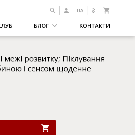
₴
UA
КЛУБ
БЛОГ
КОНТАКТИ
 і межі розвитку; Піклування
биною і сенсом щоденне