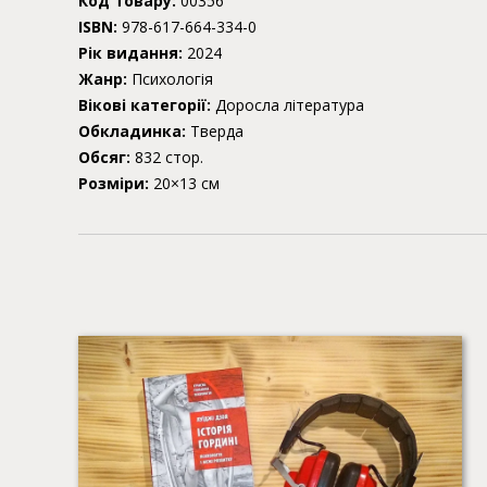
Код товару:
00356
ISBN:
978-617-664-334-0
Рік видання:
2024
Жанр:
Психологія
Вікові категорії:
Доросла література
Обкладинка:
Тверда
Обсяг:
832 стор.
Розміри:
20×13 см