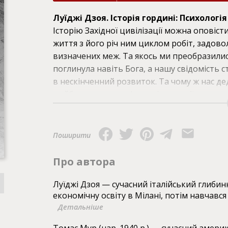
Луїджі Дзоя. Історія гордині: Психологія 
Історію Західної цивілізації можна оповіст
життя з його річ ним циклом робіт, задов
визначених меж. Та якось ми преобразилис
поглинула навіть Бога, а нашу свідомість 
в нескінченний розвиток. Та чому ж нас де
майбутнє, а апокаліптичні сценарії стають 
кінотеатрів і видавництв? Аби дати відпов
варто звернутися до інструментарію глиби
зі старогрецької міфології та літератури п
Поширити
неминучу розплату за неї.
Про автора
Томас Мур. Піклування про душу: як сп
Луїджі Дзоя — сучасний італійський глибин
економічну освіту в Мілані, потім навчався
(448 стор.)
Детальніше
«Піклування про душу» — бестселер сучас
минулому Томаса Мура (нар. 1940 року), що