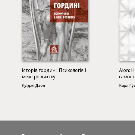
Історія гордині: Психологія і
Аion: 
межі розвитку
самост
Луїджі Дзоя
Карл Ґу