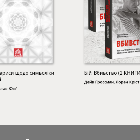
Нариси щодо символіки
Бій; Вбивство (2 КНИГИ
і
Дейв Ґроссман, Лорен Кріс
став Юнґ