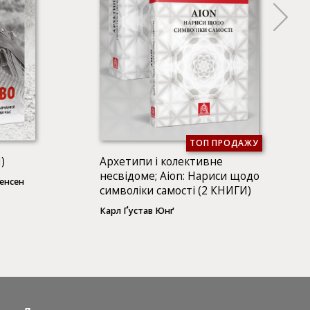
ТОП ПРОДАЖУ
)
Архетипи і колективне
несвідоме; Аion: Нариси щодо
тенсен
символіки самості (2 КНИГИ)
Карл Ґустав Юнґ