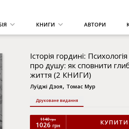
ІЯ
КНИГИ
АВТОРИ
Історія гордині: Психологія
про душу: як сповнити гли
життя (2 КНИГИ)
,
Луїджі Дзоя
Томас Мур
Друковане видання
1140
грн
КУПИТИ
1026
грн