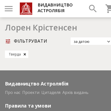
ВИДАВНИЦТВО
АСТРОЛЯБІЯ
Лорен Крістенсен
ФІЛЬТРУВАТИ
за датою
за датою
Тверда
за популярністю
за назвою
Видавництво Астролябія
Про нас
Проекти
Цитаделя
Архів видань
Правила та умови