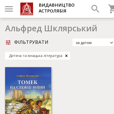
ВИДАВНИЦТВО
АСТРОЛЯБІЯ
Альфред Шклярський
ФІЛЬТРУВАТИ
за датою
за датою
Дитяча та юнацька література
за популярністю
за назвою