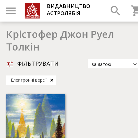
ВИДАВНИЦТВО
АСТРОЛЯБІЯ
Крістофер Джон Руел
Толкін
ФІЛЬТРУВАТИ
за датою
за датою
Електронні версії
за популярністю
за назвою