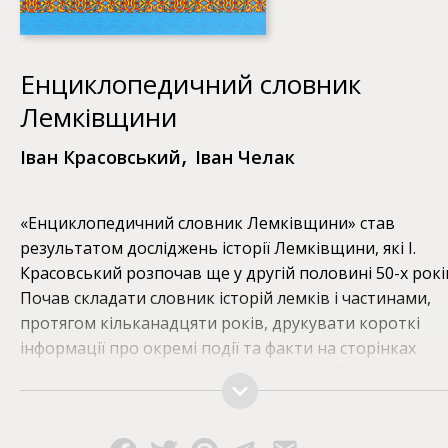
Енциклопедичний словник
Лемківщини
,
Іван Красовський
Іван Челак
«Енциклопедичний словник Лемківщини» став
результатом досліджень історії Лемківщини, які І.
Красовський розпочав ще у другій половині 50-х рокі
Почав складати словник історій лемків і частинами,
протягом кільканадцяти років, друкувати короткі
інформації про окремі події та факти на сторінках
українського тижневика «Наше слово» (Варшава) під
девізом «З історії та культури Лемків». Численні читач
радили авторові словника допрацювати всі довідков
інформації (а їх було близько двох тисяч) як єдину