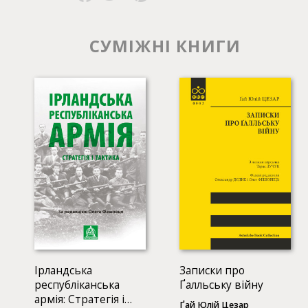
СУМІЖНІ КНИГИ
Ірландська
Записки про
республіканська
Ґалльську війну
армія: Стратегія і
Ґай Юлій Цезар