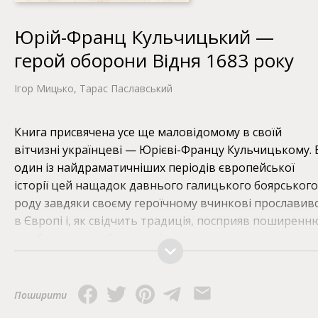
Юрій-Франц Кульчицький —
герой оборони Відня 1683 року
Ігор Мицько, Тарас Паславський
Книга присвячена усе ще маловідомому в своїй
вітчизні українцеві — Юрієві-Францу Кульчицькому. 
один із найдраматичніших періодів європейської
історії цей нащадок давнього галицького боярського
роду завдяки своєму героїчному вчинкові прославив
в Європі і, як свідчить традиція, посприяв поширенн
улюбленого для багатьох із нас напою — кави.
Численні документальні свідчення, ілюстрації, народн
пісні, а також видані ще в час турецької облоги
спогади самого героя реалістично представляють
Поширити
нашого славного краянина на тлі подій XVII століття.