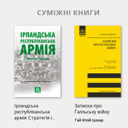
СУМІЖНІ КНИГИ
Ірландська
Записки про
республіканська
Ґалльську війну
армія: Стратегія і
Ґай Юлій Цезар
тактика