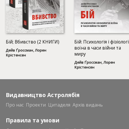
Бій; Вбивство (2 КНИГИ)
Бій: Психологія і фізіологі
воїна в часи війни та
Дейв Ґроссман, Лорен
миру
Крістенсен
Дейв Ґроссман, Лорен
Крістенсен
Видавництво Астролябія
Про нас
Проекти
Цитаделя
Архів видань
Правила та умови