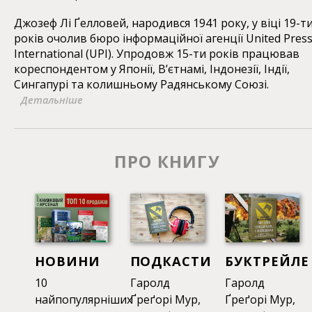
Джозеф Лі Ґелловей, народився 1941 року, у віці 19-т
років очолив бюро інформаційної агенції United Pres
International (UPI). Упродовж 15-ти років працював
кореспондентом у Японії, В’єтнамі, Індонезії, Індії,
Сингапурі та колишньому Радянському Союзі.
Детальніше
ПРО КНИГУ
НОВИНИ
ПОДКАСТИ
БУКТРЕЙЛЕ
10
Гаролд
Гаролд
найпопулярніших
Ґреґорі Мур,
Ґреґорі Мур,