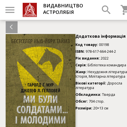
ВИДАВНИЦТВО
АСТРОЛЯБІЯ
Додаткова інформація
Код товару:
00198
ISBN:
978-617-664-244-2
Рік видання:
2022
Серія:
Бібліотека командира
Жанр:
Нехудожня література
Історія, Мілітарна література
Вікові категорії:
Доросла
література
Обкладинка:
Тверда
Обсяг:
704 стор.
Розміри:
20×13 см