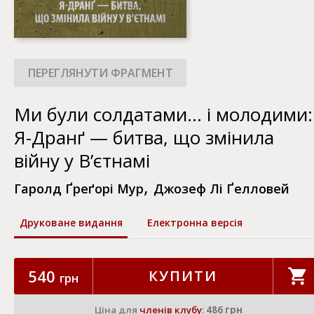
Ми були солдатами… і молодими:
Я-Дранґ — битва, що змінила
війну у В’єтнамі
,
Гаролд Ґреґорі Мур
Джозеф Лі Ґелловей
Друковане видання
Електронна версія
540
КУПИТИ
грн
Ціна для
членів клубу
:
486 грн