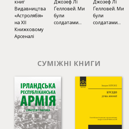
книг
Джозеф Лі
Джозеф Лі
Видавництва
Ґелловей. Ми
Ґелловей. Ми
«Астролябія»
були
були
на XII
солдатами…
солдатами…
Книжковому
Арсеналі
СУМІЖНІ КНИГИ