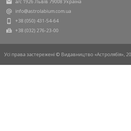
а/с 1926 Львів 79008 Україна
info@astrolabium.com.ua
+38 (050) 431-54-64
+38 (032) 276-23-00
Усі права застережені © Видавництво «Астролябія», 2