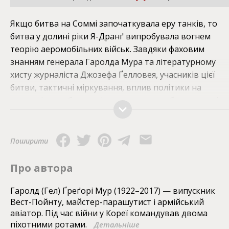
Якщо битва на Соммі започаткувала еру танків, то
битва у долині ріки Я-Дранґ випробувала вогнем
теорію аеромобільних військ. Завдяки фаховим
знанням генерала Гаролда Мура та літературному
хисту журналіста Джозефа Ґелловея, учасників цієї
битви, тактичні міркування, вплив політики на
стратегію, особливості застосування озброєння та інш
аспекти мілітарної справи набувають зрозумілих
форм, складаючись у виразну картину не лише
окремої битви, але й війни у В’єтнамі загалом. Книга,
Поширити
за мотивами якої був створений однойменний фільм,
адресована військовослужбовцям, волонтерам,
Про автора
дослідникам воєнної історії, усім, хто цікавиться
військовою справою та вивчає вплив війни на наше
Гаролд (Гел) Ґреґорі Мур (1922–2017) — випускник
Вест-Пойнту, майстер-парашутист і армійський
життя.
авіатор. Під час війни у Кореї командував двома
піхотними ротами.
Детальніше